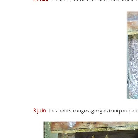
3 juin
: Les petits rouges-gorges (cinq ou peut