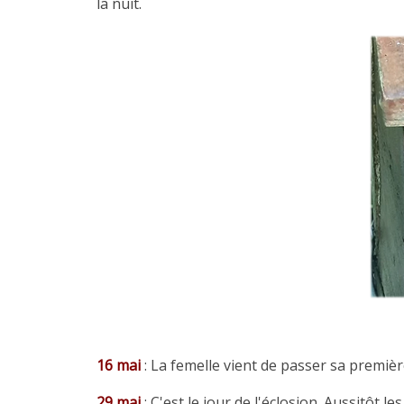
la nuit.
16 mai
: La femelle vient de passer sa premièr
29 mai
: C'est le jour de l'éclosion. Aussitôt le